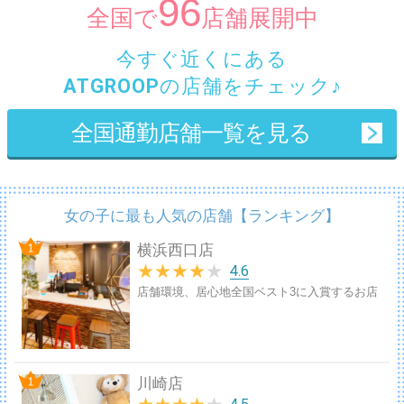
96
全国で
店舗展開中
今すぐ
近くにある
ATGROOP
の店舗
をチェック♪
全国通勤店舗一覧を見る
女の子に最も人気の店舗【ランキング】
横浜西口店
★
★
★
★
★
4.6
店舗環境、居心地全国ベスト3に入賞するお店
川崎店