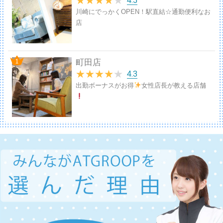
★
★
★
★
★
4.5
川崎にでっかくOPEN！駅直結☆通勤便利なお
店
町田店
★
★
★
★
★
4.3
出勤ボーナスがお得
女性店長が教える店舗