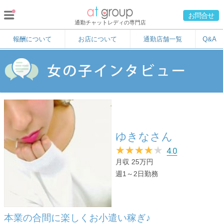
お問合せ
通勤チャットレディの専門店
報酬について
お店について
通勤店舗一覧
Q&A
ゆきなさん
★
★
★
★
★
4.0
月収 25万円
週1～2日勤務
本業の合間に楽しくお小遣い稼ぎ♪