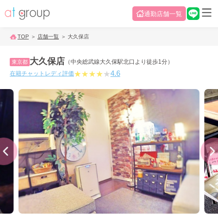
通勤店舗一覧
TOP
店舗一覧
大久保店
大久保店
（中央総武線大久保駅北口より徒歩1分）
東京都
4.6
★
★
★
★
★
在籍チャットレディ評価