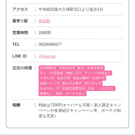
アクセス
中央総武線大久保駅北口より徒歩1分
最寄り駅
新宿駅
営業時間
24時間
TEL
05036995677
LINE ID
@atgroup
注目の待遇
未経験歓迎
衣装支給可
駅近
出稼ぎ歓迎
写メ・出張面接
体験入店可
アリバイ対策あり
子持ちOK
容姿不問
個室待機可
生理中可
短期バイト可
週1月1出勤可
掛け持ち可
完全日払い可
面接交通費支給
罰金・ノルマなし
雑費なし
昇給・ボーナスあり
報酬
時給は7200円オーバーも可能！新人限定キャン
ペーンや友達紹介キャンペーン等、ボーナス制
度も充実♪