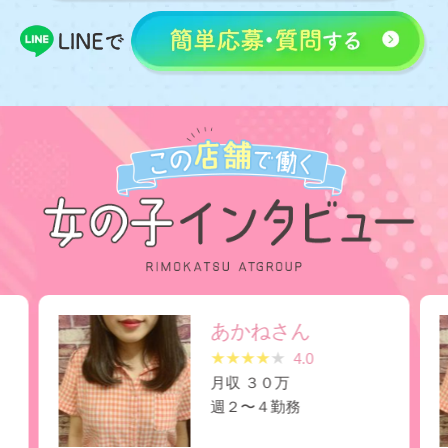
あかねさん
★
★
★
★
★
4.0
月収 ３０万
週２〜４勤務