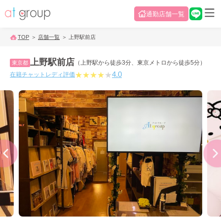
通勤店舗一覧
TOP
店舗一覧
上野駅前店
上野駅前店
（上野駅から徒歩3分、東京メトロから徒歩5分）
東京都
4.0
★
★
★
★
★
在籍チャットレディ評価