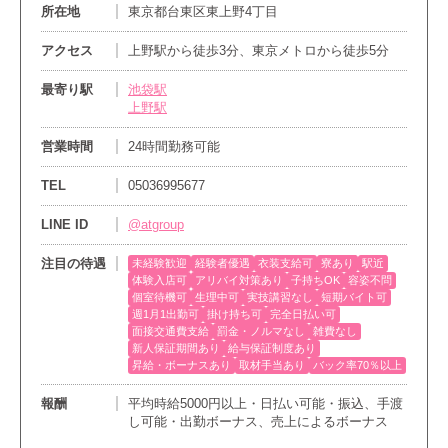
所在地
東京都台東区東上野4丁目
アクセス
上野駅から徒歩3分、東京メトロから徒歩5分
最寄り駅
池袋駅
上野駅
営業時間
24時間勤務可能
TEL
05036995677
LINE ID
@atgroup
注目の待遇
未経験歓迎
経験者優遇
衣装支給可
寮あり
駅近
体験入店可
アリバイ対策あり
子持ちOK
容姿不問
個室待機可
生理中可
実技講習なし
短期バイト可
週1月1出勤可
掛け持ち可
完全日払い可
面接交通費支給
罰金・ノルマなし
雑費なし
新人保証期間あり
給与保証制度あり
昇給・ボーナスあり
取材手当あり
バック率70％以上
報酬
平均時給5000円以上・日払い可能・振込、手渡
し可能・出勤ボーナス、売上によるボーナス