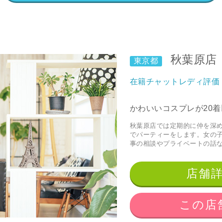
秋葉原店
東京都
在籍チャットレディ評価
かわいいコスプレが20着
秋葉原店では定期的に仲を深
でパーティーをします。女の
事の相談やプライベートの話
店舗
この店