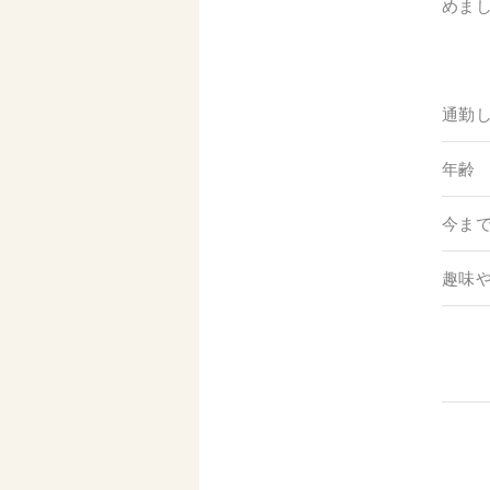
めま
通勤
年齢
今ま
趣味