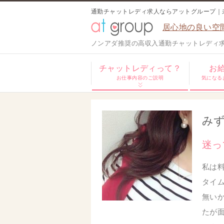
通勤チャットレディ求人ならアットグループ｜
居心地の良い空
ノンアダ推奨の高収入通勤チャットレディ
チャットレディって？
お
お仕事内容のご説明
気になる
み
迷っ
私は
タイ
無い
たが