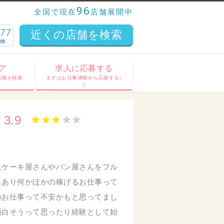
96
全国で現在
店舗展開中
近くの店舗を検索
ア
求人に応募する
店舗を検索
まずはお仕事体験から応募する♪
3.9
★
★
★
★
★
はケーキ屋さんやパン屋さんをフル
もあり何かほかの稼げるお仕事って
のお仕事って不安かもと思ってまし
面白そうって思ったり経験として始