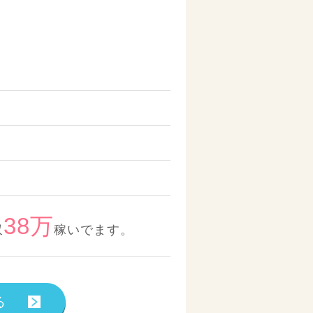
38万
収
稼いでます。
る