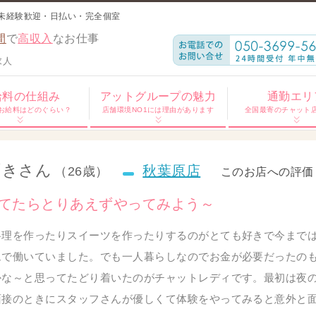
未経験歓迎・日払い・完全個室
間
で
高収入
なお仕事
求人
給料の仕組み
アットグループの魅力
通勤エリ
お給料はどのぐらい？
店舗環境NO1には理由があります
全国最寄のチャット
ずきさん
秋葉原店
（26歳）
このお店への評価
てたらとりあえずやってみよう～
料理を作ったりスイーツを作ったりするのがとても好きで今まで
ムで働いていました。でも一人暮らしなのでお金が必要だったの
かな～と思ってたどり着いたのがチャットレディです。最初は夜
面接のときにスタッフさんが優しくて体験をやってみると意外と