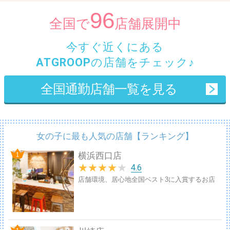
96
全国で
店舗展開中
今すぐ
近くにある
ATGROOP
の店舗
をチェック♪
全国通勤店舗一覧を見る
女の子に最も人気の店舗【ランキング】
横浜西口店
★
★
★
★
★
4.6
店舗環境、居心地全国ベスト3に入賞するお店