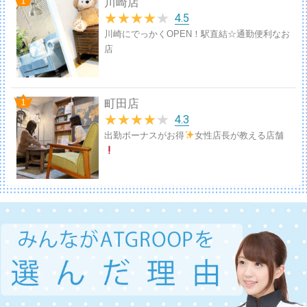
川崎店
★
★
★
★
★
4.5
川崎にでっかくOPEN！駅直結☆通勤便利なお
店
町田店
★
★
★
★
★
4.3
出勤ボーナスがお得
女性店長が教える店舗