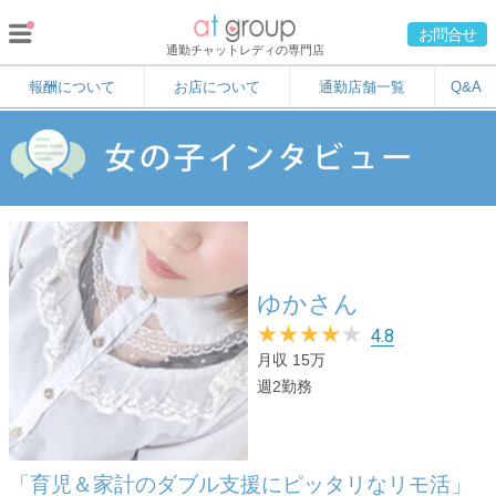
お問合せ
通勤チャットレディの専門店
報酬について
お店について
通勤店舗一覧
Q&A
ゆかさん
★
★
★
★
★
4.8
月収 15万
週2勤務
「育児＆家計のダブル支援にピッタリなリモ活」