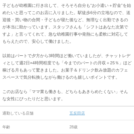
子どもが幼稚園に行き出して、そろそろ自分も“お小遣い＋貯金”を始
めたいと思ってこのお店に入りました。駅徒歩6分の立地なので、送
迎後・買い物の合間・子どもが寝た後など、無理なく出勤できるの
が本当に助かっています。スタッフさんも「シフトはあなた次第で
すよ」と言ってくれて、急な幼稚園行事や発熱にも柔軟に対応して
もらえたので、安心して働けました。
以前はパートで夕方から3時間ほど働いていましたが、チャットレデ
ィとして週2日×4時間程度でも「今までのパートの月収＋25％」ほど
稼げる月もあって驚きました。お菓子＆ドリンク飲み放題のカフェ
スペースで気分転換しながら働けるのも嬉しいポイントです。
このお店なら「ママ業も働きも、どちらもあきらめたくない」そん
な女性にぴったりだと思います。
通勤している店舗
五反田店
年齢
28歳