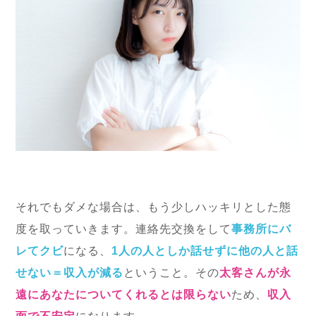
それでもダメな場合は、もう少しハッキリとした態
度を取っていきます。連絡先交換をして
事務所にバ
レてクビ
になる、
1人の人としか話せずに他の人と話
せない＝収入が減る
ということ。その
太客さんが永
遠にあなたについてくれるとは限らない
ため、
収入