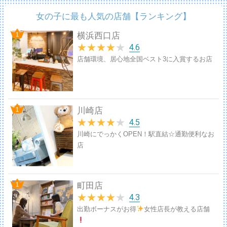
女の子に最も人気の店舗【ランキング】
横浜西口店
★
★
★
★
★
4.6
店舗環境、居心地全国ベスト3に入賞するお店
川崎店
★
★
★
★
★
4.5
川崎にでっかくOPEN！駅直結☆通勤便利なお
店
町田店
★
★
★
★
★
4.3
出勤ボーナスがお得
女性店長が教える店舗