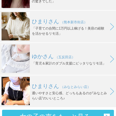
の驚きでした」
ひまりさん
（熊本新市街店）
「子育ての合間に1万円以上稼げる！美容の経験
を活かせるリモ活」
ゆかさん
（五反田店）
「育児＆家計のダブル支援にピッタリなリモ活」
ひまりさん
（みなとみらい店）
通いやすさと安心感、どっちもあるのが“みなとみ
らい店”のいいところ♪