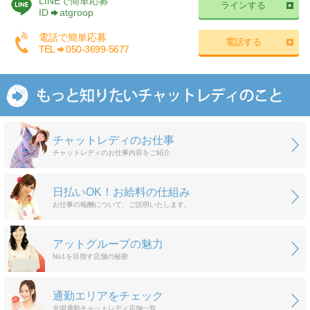
LINEで簡単応募
ラインする
ID
atgroop
電話で簡単応募
電話する
TEL
050-3699-5677
チャットレディのお仕事
チャットレディのお仕事内容をご紹介
日払いOK！お給料の仕組み
お仕事の報酬について、ご説明いたします。
アットグループの魅力
No1を目指す店舗の秘密
通勤エリアをチェック
全国通勤チャットレディ店舗一覧