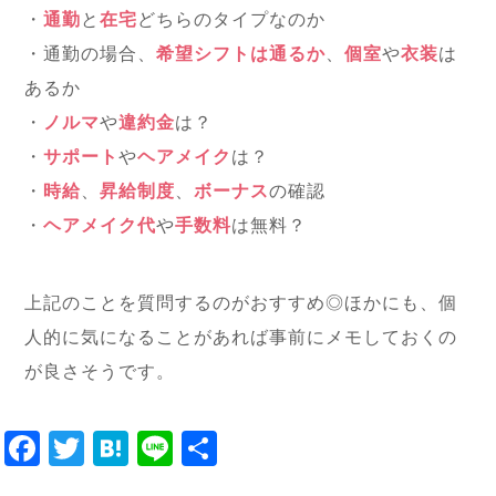
・
通勤
と
在宅
どちらのタイプなのか
・通勤の場合、
希望シフトは通るか
、
個室
や
衣装
は
あるか
・
ノルマ
や
違約金
は？
・
サポート
や
ヘアメイク
は？
・
時給
、
昇給制度
、
ボーナス
の確認
・
ヘアメイク代
や
手数料
は無料？
上記のことを質問するのがおすすめ◎ほかにも、個
人的に気になることがあれば事前にメモしておくの
が良さそうです。
Facebook
Twitter
Hatena
Line
共
有