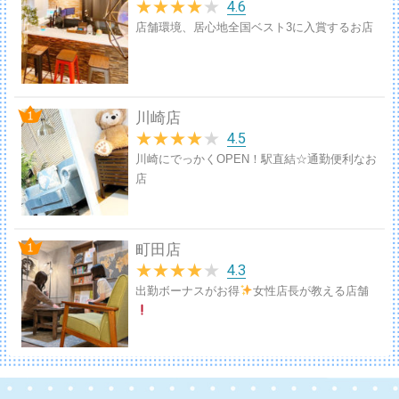
★
★
★
★
★
4.6
店舗環境、居心地全国ベスト3に入賞するお店
川崎店
★
★
★
★
★
4.5
川崎にでっかくOPEN！駅直結☆通勤便利なお
店
町田店
★
★
★
★
★
4.3
出勤ボーナスがお得
女性店長が教える店舗