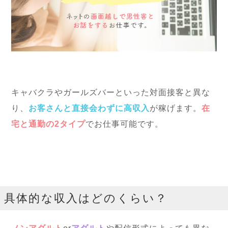
キャバクラやガールズバーといった対面接客と異な
り、
お客さんと直接会わずに高収入
が稼げます。
在
宅と通勤の2タイプ
でお仕事可能です。
具体的な収入はどのくらい？
ノンアダルト
or
アダルト
や配信形式によっても異な