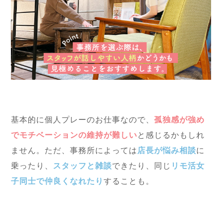
基本的に個人プレーのお仕事なので、
孤独感が強め
でモチベーションの維持が難しい
と感じるかもしれ
ません。ただ、事務所によっては
店長が悩み相談
に
乗ったり、
スタッフと雑談
できたり、同じ
リモ活女
子同士で仲良くなれたり
することも。