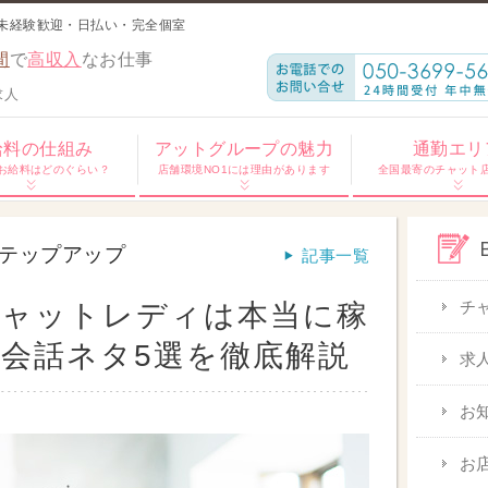
未経験歓迎・日払い・完全個室
間
で
高収入
なお仕事
求人
給料の仕組み
アットグループの魅力
通勤エリ
お給料はどのぐらい？
店舗環境NO1には理由があります
全国最寄のチャット
テップアップ
記事一覧
チ
チャットレディは本当に稼
会話ネタ5選を徹底解説
求
お
お