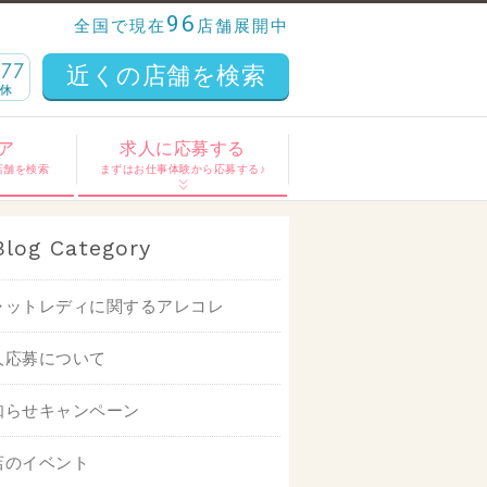
96
全国で現在
店舗展開中
近くの店舗を検索
ア
求人に応募する
店舗を検索
まずはお仕事体験から応募する♪
Blog Category
ャットレディに関するアレコレ
人応募について
知らせキャンペーン
店のイベント