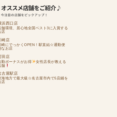
横浜西口店
店舗環境、居心地全国ベスト3に入賞する
お店
川崎店
川崎にでっかくOPEN！駅直結☆通勤便
利なお店
町田店
出勤ボーナスがお得
女性店長が教える
店舗
名古屋駅店
東海地方で最大級☆名古屋市内で5店鋪を
出店